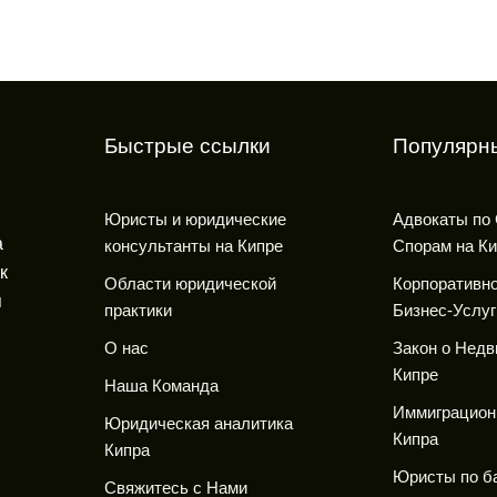
Быстрые ссылки
Популярны
Юристы и юридические
Адвокаты по
а
консультанты на Кипре
Спорам на К
к
Области юридической
Корпоративно
я
практики
Бизнес-Услуг
О нас
Закон о Недв
Кипре
Наша Команда
Иммиграцион
Юридическая аналитика
Кипра
Кипра
Юристы по б
Свяжитесь с Нами