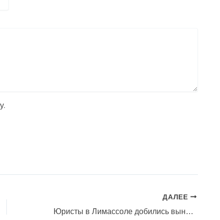
y
.
ДАЛЕЕ
Юристы в Лимассоле добились вынесения промежуточного судебного приказа