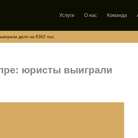
Услуги
О нас
Команда
ыиграли дело на €362 тыс.
ипре: юристы выиграли