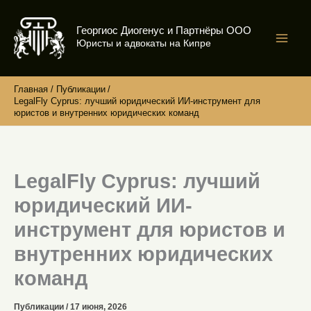
Перейти
к
Георгиос Диогенус и Партнёры ООО
содержимому
Юристы и адвокаты на Кипре
Главная
Публикации
LegalFly Cyprus: лучший юридический ИИ-инструмент для
юристов и внутренних юридических команд
LegalFly Cyprus: лучший
юридический ИИ-
инструмент для юристов и
внутренних юридических
команд
Публикации
/
17 июня, 2026