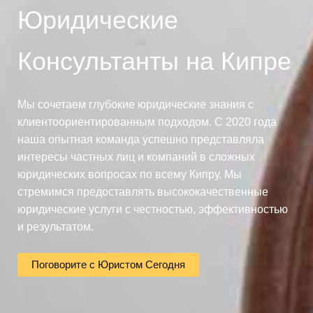
Юридические
Консультанты на Кипре
Мы сочетаем глубокие юридические знания с
клиентоориентированным подходом. С 2020 года
наша опытная команда успешно представляла
интересы частных лиц и компаний в сложных
юридических вопросах по всему Кипру. Мы
стремимся предоставлять высококачественные
юридические услуги с честностью, эффективностью
и результатом.
Поговорите с Юристом Сегодня