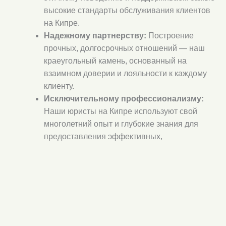
высокие стандарты обслуживания клиентов
на Кипре.
Надежному партнерству:
Построение
прочных, долгосрочных отношений — наш
краеугольный камень, основанный на
взаимном доверии и лояльности к каждому
клиенту.
Исключительному профессионализму:
Наши юристы на Кипре используют свой
многолетний опыт и глубокие знания для
предоставления эффективных,
персонализированных юридических
решений.
Тщательному вниманию к деталям:
Мы
подходим к каждому делу с точностью и
эффективностью, гарантируя защиту ваших
интересов.
Оперативной коммуникации:
Мы