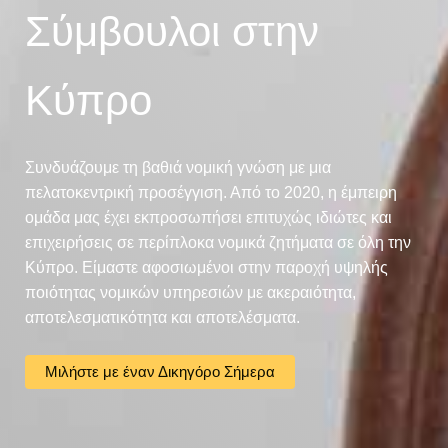
Σύμβουλοι στην
Κύπρο
Συνδυάζουμε τη βαθιά νομική γνώση με μια
πελατοκεντρική προσέγγιση. Από το 2020, η έμπειρη
ομάδα μας έχει εκπροσωπήσει επιτυχώς ιδιώτες και
επιχειρήσεις σε περίπλοκα νομικά ζητήματα σε όλη την
Κύπρο. Είμαστε αφοσιωμένοι στην παροχή υψηλής
ποιότητας νομικών υπηρεσιών με ακεραιότητα,
αποτελεσματικότητα και αποτελέσματα.
Μιλήστε με έναν Δικηγόρο Σήμερα