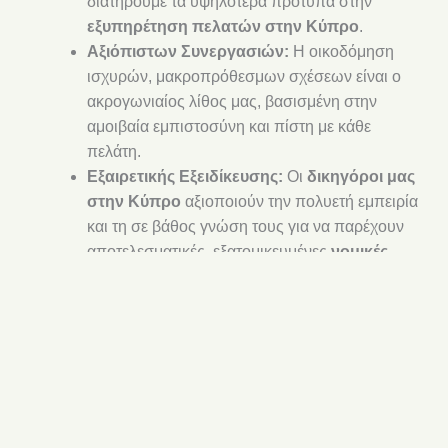
διατηρούμε τα υψηλότερα πρότυπα στην
εξυπηρέτηση πελατών στην Κύπρο
.
Αξιόπιστων Συνεργασιών:
Η οικοδόμηση
ισχυρών, μακροπρόθεσμων σχέσεων είναι ο
ακρογωνιαίος λίθος μας, βασισμένη στην
αμοιβαία εμπιστοσύνη και πίστη με κάθε
πελάτη.
Εξαιρετικής Εξειδίκευσης:
Οι
δικηγόροι μας
στην Κύπρο
αξιοποιούν την πολυετή εμπειρία
και τη σε βάθος γνώση τους για να παρέχουν
αποτελεσματικές, εξατομικευμένες
νομικές
λύσεις
.
Σχολαστικής Προσοχής στη Λεπτομέρεια:
Προσεγγίζουμε κάθε υπόθεση με ακρίβεια και
αποτελεσματικότητα, διασφαλίζοντας την
προστασία των συμφερόντων σας.
Άμεσης Επικοινωνίας:
Δίνουμε προτεραιότητα
στη σαφή και έγκαιρη επικοινωνία για να σας