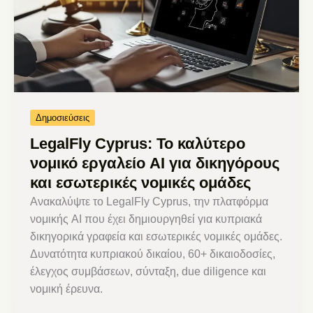
Δημοσιεύσεις
LegalFly Cyprus: Το καλύτερο
νομικό εργαλείο AI για δικηγόρους
και εσωτερικές νομικές ομάδες
Ανακαλύψτε το LegalFly Cyprus, την πλατφόρμα
νομικής AI που έχει δημιουργηθεί για κυπριακά
δικηγορικά γραφεία και εσωτερικές νομικές ομάδες.
Δυνατότητα κυπριακού δικαίου, 60+ δικαιοδοσίες,
έλεγχος συμβάσεων, σύνταξη, due diligence και
νομική έρευνα.