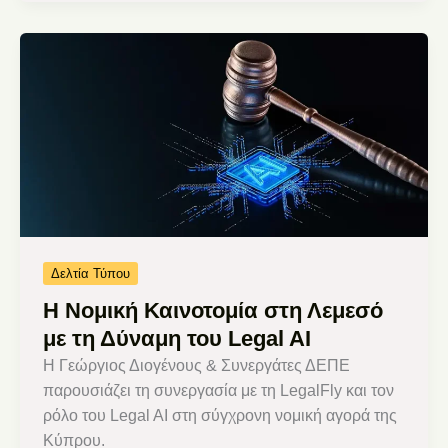
Δελτία Τύπου
Η Νομική Καινοτομία στη Λεμεσό
με τη Δύναμη του Legal AI
Η Γεώργιος Διογένους & Συνεργάτες ΔΕΠΕ
παρουσιάζει τη συνεργασία με τη LegalFly και τον
ρόλο του Legal AI στη σύγχρονη νομική αγορά της
Κύπρου.