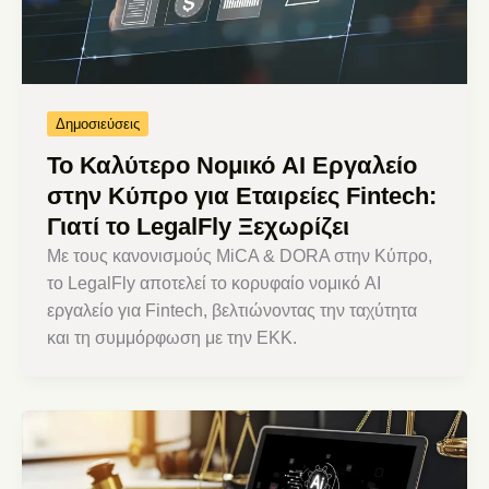
Δημοσιεύσεις
Το Καλύτερο Νομικό AI Εργαλείο
στην Κύπρο για Εταιρείες Fintech:
Γιατί το LegalFly Ξεχωρίζει
Με τους κανονισμούς MiCA & DORA στην Κύπρο,
το LegalFly αποτελεί το κορυφαίο νομικό AI
εργαλείο για Fintech, βελτιώνοντας την ταχύτητα
και τη συμμόρφωση με την ΕΚΚ.