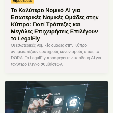
Δημοσιεύσεις
Το Καλύτερο Νομικό AI για
Εσωτερικές Νομικές Ομάδες στην
Κύπρο: Γιατί Τράπεζες και
Μεγάλες Επιχειρήσεις Επιλέγουν
το LegalFly
Οι εσωτερικές νομικές ομάδες στην Κύπρο
αντιμετωπίζουν αυστηρούς κανονισμούς όπως το
DORA. Το LegalFly προσφέρει την υποδομή AI για
ταχύτερο έλεγχο συμβάσεων.