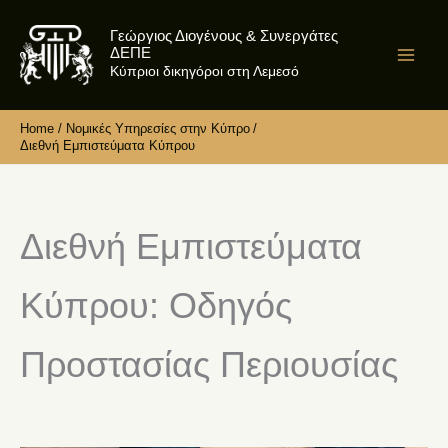
Skip
Γεώργιος Διογένους & Συνεργάτες
to
ΔΕΠΕ
content
Κύπριοι δικηγόροι στη Λεμεσό
Home
Νομικές Υπηρεσίες στην Κύπρο
Διεθνή Εμπιστεύματα Κύπρου
Διεθνή Εμπιστεύματα
Κύπρου: Οδηγός
Προστασίας Περιουσίας