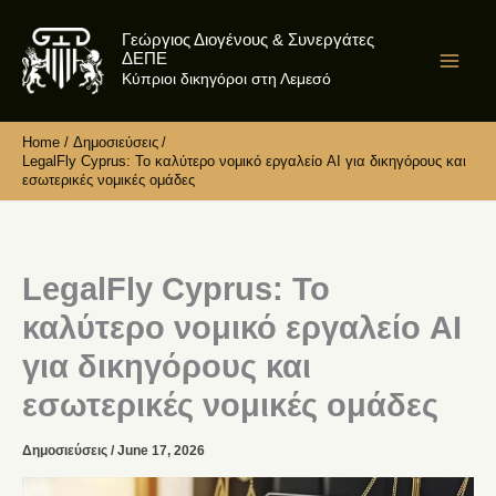
Skip
Γεώργιος Διογένους & Συνεργάτες
to
ΔΕΠΕ
content
Κύπριοι δικηγόροι στη Λεμεσό
Home
Δημοσιεύσεις
LegalFly Cyprus: Το καλύτερο νομικό εργαλείο AI για δικηγόρους και
εσωτερικές νομικές ομάδες
LegalFly Cyprus: Το
καλύτερο νομικό εργαλείο AI
για δικηγόρους και
εσωτερικές νομικές ομάδες
Δημοσιεύσεις
/
June 17, 2026