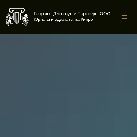
Перейти
к
Георгиос Диогенус и Партнёры ООО
содержимому
Юристы и адвокаты на Кипре