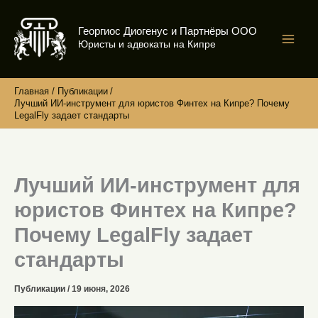
Перейти
к
Георгиос Диогенус и Партнёры ООО
содержимому
Юристы и адвокаты на Кипре
Главная
Публикации
Лучший ИИ-инструмент для юристов Финтех на Кипре? Почему
LegalFly задает стандарты
Лучший ИИ-инструмент для
юристов Финтех на Кипре?
Почему LegalFly задает
стандарты
Публикации
/
19 июня, 2026