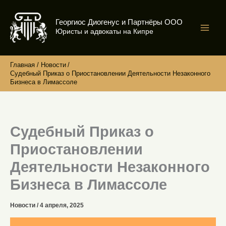
Перейти
к
Георгиос Диогенус и Партнёры ООО
содержимому
Юристы и адвокаты на Кипре
Главная
Новости
Судебный Приказ о Приостановлении Деятельности Незаконного
Бизнеса в Лимассоле
Судебный Приказ о
Приостановлении
Деятельности Незаконного
Бизнеса в Лимассоле
Новости
/
4 апреля, 2025