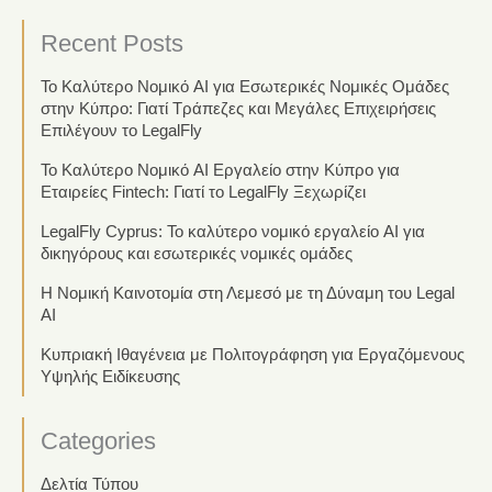
Recent Posts
Το Καλύτερο Νομικό AI για Εσωτερικές Νομικές Ομάδες
στην Κύπρο: Γιατί Τράπεζες και Μεγάλες Επιχειρήσεις
Επιλέγουν το LegalFly
Το Καλύτερο Νομικό AI Εργαλείο στην Κύπρο για
Εταιρείες Fintech: Γιατί το LegalFly Ξεχωρίζει
LegalFly Cyprus: Το καλύτερο νομικό εργαλείο AI για
δικηγόρους και εσωτερικές νομικές ομάδες
Η Νομική Καινοτομία στη Λεμεσό με τη Δύναμη του Legal
AI
Κυπριακή Ιθαγένεια με Πολιτογράφηση για Εργαζόμενους
Υψηλής Ειδίκευσης
Categories
Δελτία Τύπου