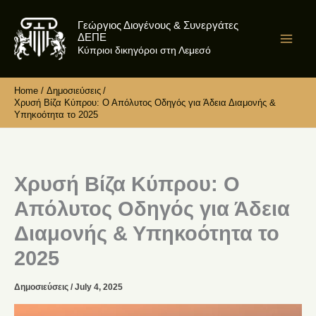
Skip
Γεώργιος Διογένους & Συνεργάτες
to
ΔΕΠΕ
content
Κύπριοι δικηγόροι στη Λεμεσό
Home
Δημοσιεύσεις
Χρυσή Βίζα Κύπρου: Ο Απόλυτος Οδηγός για Άδεια Διαμονής &
Υπηκοότητα το 2025
Χρυσή Βίζα Κύπρου: Ο
Απόλυτος Οδηγός για Άδεια
Διαμονής & Υπηκοότητα το
2025
Δημοσιεύσεις
/
July 4, 2025