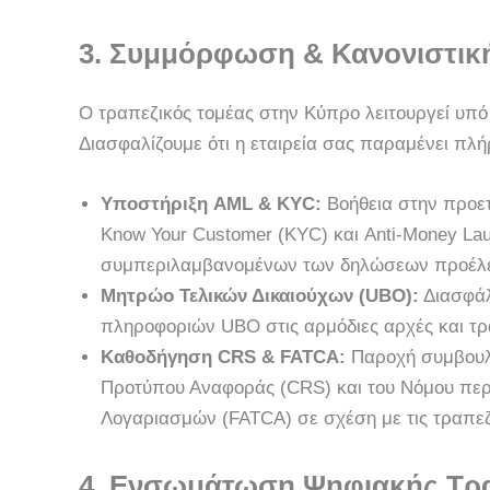
3. Συμμόρφωση & Κανονιστικ
Ο τραπεζικός τομέας στην Κύπρο λειτουργεί υπό
Διασφαλίζουμε ότι η εταιρεία σας παραμένει πλ
Υποστήριξη AML & KYC:
Βοήθεια στην προε
Know Your Customer (KYC) και Anti-Money Lau
συμπεριλαμβανομένων των δηλώσεων προέλε
Μητρώο Τελικών Δικαιούχων (UBO):
Διασφάλ
πληροφοριών UBO στις αρμόδιες αρχές και τρ
Καθοδήγηση CRS & FATCA:
Παροχή συμβουλώ
Προτύπου Αναφοράς (CRS) και του Νόμου πε
Λογαριασμών (FATCA) σε σχέση με τις τραπεζ
4. Ενσωμάτωση Ψηφιακής Τρα