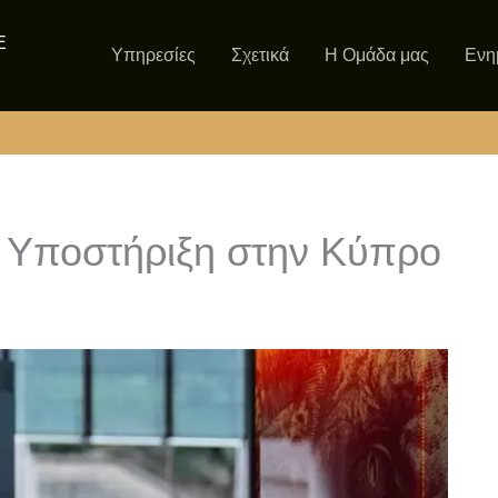
Ε
Υπηρεσίες
Σχετικά
Η Ομάδα μας
Ενη
& Υποστήριξη στην Κύπρο