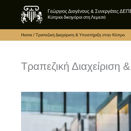
Skip
Γεώργιος Διογένους & Συνεργάτες ΔΕΠ
to
Κύπριοι δικηγόροι στη Λεμεσό
content
Home
Τραπεζική Διαχείριση & Υποστήριξη στην Κύπρο
Τραπεζική Διαχείριση 