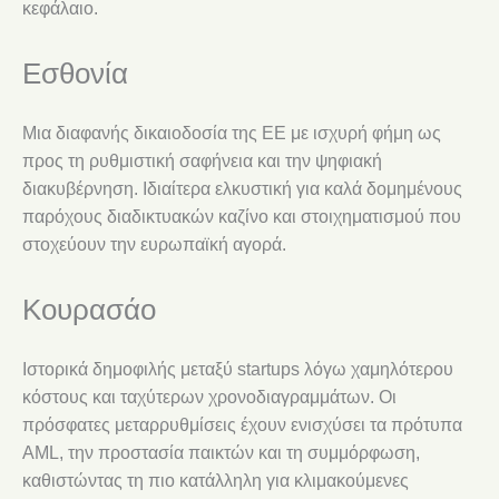
κεφάλαιο.
Εσθονία
Μια διαφανής δικαιοδοσία της ΕΕ με ισχυρή φήμη ως
προς τη ρυθμιστική σαφήνεια και την ψηφιακή
διακυβέρνηση. Ιδιαίτερα ελκυστική για καλά δομημένους
παρόχους διαδικτυακών καζίνο και στοιχηματισμού που
στοχεύουν την ευρωπαϊκή αγορά.
Κουρασάο
Ιστορικά δημοφιλής μεταξύ startups λόγω χαμηλότερου
κόστους και ταχύτερων χρονοδιαγραμμάτων. Οι
πρόσφατες μεταρρυθμίσεις έχουν ενισχύσει τα πρότυπα
AML, την προστασία παικτών και τη συμμόρφωση,
καθιστώντας τη πιο κατάλληλη για κλιμακούμενες