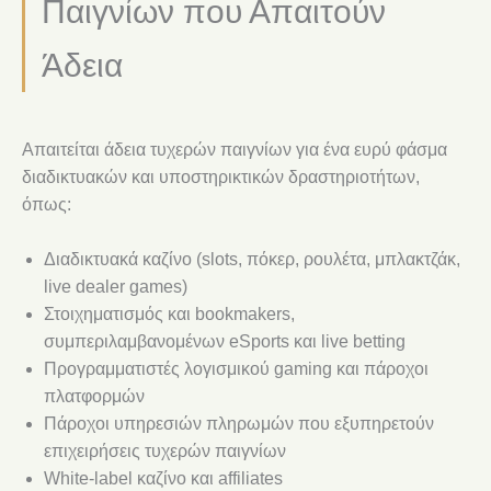
Παιγνίων που Απαιτούν
Άδεια
Απαιτείται άδεια τυχερών παιγνίων για ένα ευρύ φάσμα
διαδικτυακών και υποστηρικτικών δραστηριοτήτων,
όπως:
Διαδικτυακά καζίνο (slots, πόκερ, ρουλέτα, μπλακτζάκ,
live dealer games)
Στοιχηματισμός και bookmakers,
συμπεριλαμβανομένων eSports και live betting
Προγραμματιστές λογισμικού gaming και πάροχοι
πλατφορμών
Πάροχοι υπηρεσιών πληρωμών που εξυπηρετούν
επιχειρήσεις τυχερών παιγνίων
White-label καζίνο και affiliates