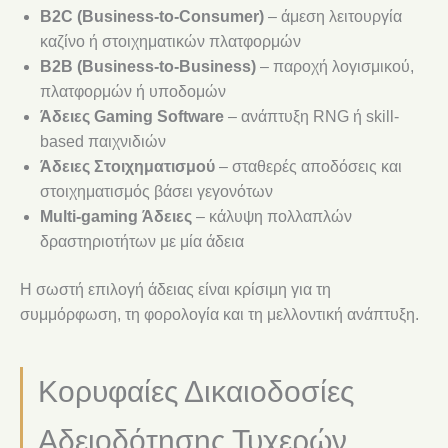
B2C (Business-to-Consumer)
– άμεση λειτουργία
καζίνο ή στοιχηματικών πλατφορμών
B2B (Business-to-Business)
– παροχή λογισμικού,
πλατφορμών ή υποδομών
Άδειες Gaming Software
– ανάπτυξη RNG ή skill-
based παιχνιδιών
Άδειες Στοιχηματισμού
– σταθερές αποδόσεις και
στοιχηματισμός βάσει γεγονότων
Multi-gaming Άδειες
– κάλυψη πολλαπλών
δραστηριοτήτων με μία άδεια
Η σωστή επιλογή άδειας είναι κρίσιμη για τη
συμμόρφωση, τη φορολογία και τη μελλοντική ανάπτυξη.
Κορυφαίες Δικαιοδοσίες
Αδειοδότησης Τυχερών