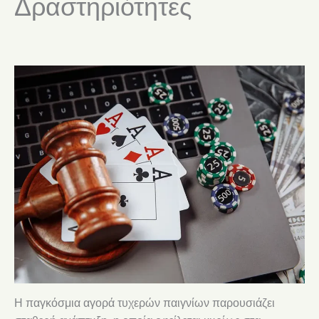
Δραστηριότητες
Η παγκόσμια αγορά τυχερών παιγνίων παρουσιάζει