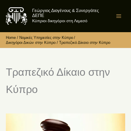
Skip
Γεώργιος Διογένους & Συνεργάτες
to
ΔΕΠΕ
content
Κύπριοι δικηγόροι στη Λεμεσό
Home
Νομικές Υπηρεσίες στην Κύπρο
Δικηγόροι Δικών στην Κύπρο
Τραπεζικό Δίκαιο στην Κύπρο
Τραπεζικό Δίκαιο στην
Κύπρο