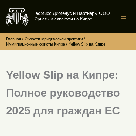
Перейти
к
Георгиос Диогенус и Партнёры ООО
содержимому
Юристы и адвокаты на Кипре
Главная
Области юридической практики
Иммиграционные юристы Кипра
Yellow Slip на Кипре
Yellow Slip на Кипре:
Полное руководство
2025 для граждан ЕС