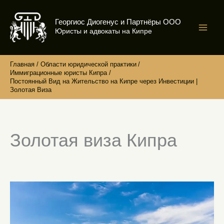
Перейти
к
Георгиос Диогенус и Партнёры ООО
содержимому
Юристы и адвокаты на Кипре
Главная
Области юридической практики
Иммиграционные юристы Кипра
Постоянный Вид на Жительство на Кипре через Инвестиции |
Золотая Виза
Золотая виза Кипра