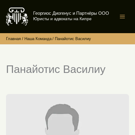
Перейти
к
Георгиос Диогенус и Партнёры ООО
содержимому
Юристы и адвокаты на Кипре
Главная
Наша Команда
Панайотис Василиу
Панайотис Василиу