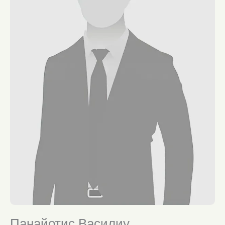
Панайотис Василиу