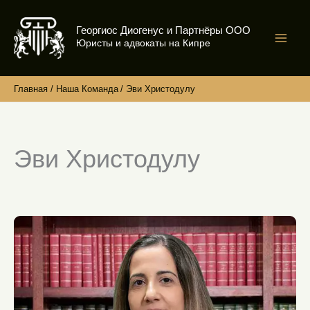
Перейти
к
Георгиос Диогенус и Партнёры ООО
содержимому
Юристы и адвокаты на Кипре
Главная
Наша Команда
Эви Христодулу
Эви Христодулу