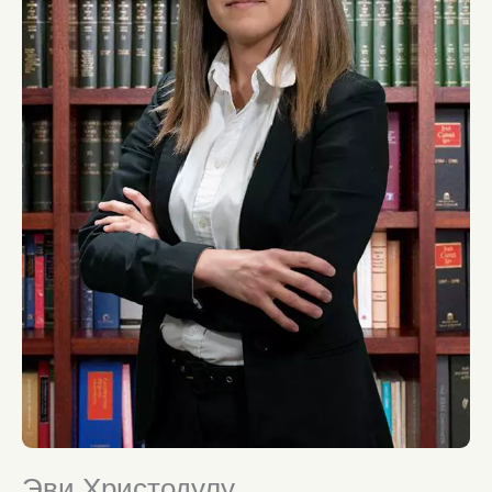
Эви Христодулу