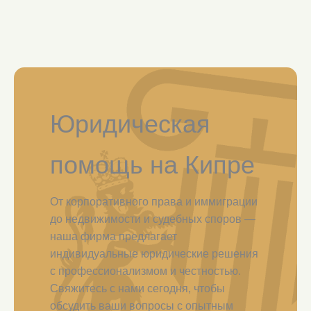
Юридическая
помощь на Кипре
От корпоративного права и иммиграции
до недвижимости и судебных споров —
наша фирма предлагает
индивидуальные юридические решения
с профессионализмом и честностью.
Свяжитесь с нами сегодня, чтобы
обсудить ваши вопросы с опытным